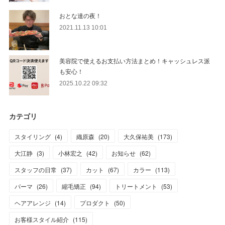
おとな達の夜！
2021.11.13 10:01
美容院で使えるお支払い方法まとめ！キャッシュレス派
も安心！
2025.10.22 09:32
カテゴリ
スタイリング
(
4
)
織原森
(
20
)
大久保祐美
(
173
)
大江静
(
3
)
小林宏之
(
42
)
お知らせ
(
62
)
スタッフの日常
(
37
)
カット
(
67
)
カラー
(
113
)
パーマ
(
26
)
縮毛矯正
(
94
)
トリートメント
(
53
)
ヘアアレンジ
(
14
)
プロダクト
(
50
)
お客様スタイル紹介
(
115
)