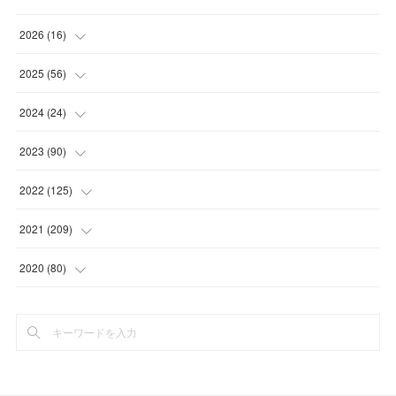
2026
(
16
)
(
1
)
2025
(
56
)
(
1
)
(
5
)
2024
(
24
)
(
7
)
(
11
)
(
1
)
2023
(
90
)
(
7
)
(
17
)
(
1
)
(
12
)
2022
(
125
)
(
15
)
(
2
)
(
17
)
(
8
)
2021
(
209
)
(
8
)
(
9
)
(
16
)
(
11
)
(
9
)
2020
(
80
)
(
11
)
(
8
)
(
9
)
(
13
)
(
17
)
(
1
)
(
15
)
(
17
)
(
17
)
(
4
)
(
9
)
(
18
)
(
20
)