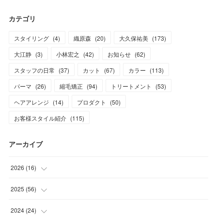
カテゴリ
スタイリング
(
4
)
織原森
(
20
)
大久保祐美
(
173
)
大江静
(
3
)
小林宏之
(
42
)
お知らせ
(
62
)
スタッフの日常
(
37
)
カット
(
67
)
カラー
(
113
)
パーマ
(
26
)
縮毛矯正
(
94
)
トリートメント
(
53
)
ヘアアレンジ
(
14
)
プロダクト
(
50
)
お客様スタイル紹介
(
115
)
アーカイブ
2026
(
16
)
(
1
)
2025
(
56
)
(
1
)
(
5
)
2024
(
24
)