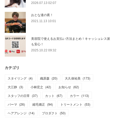
2026.07.13 02:07
おとな達の夜！
2021.11.13 10:01
美容院で使えるお支払い方法まとめ！キャッシュレス派
も安心！
2025.10.22 09:32
カテゴリ
スタイリング
(
4
)
織原森
(
20
)
大久保祐美
(
173
)
大江静
(
3
)
小林宏之
(
42
)
お知らせ
(
62
)
スタッフの日常
(
37
)
カット
(
67
)
カラー
(
113
)
パーマ
(
26
)
縮毛矯正
(
94
)
トリートメント
(
53
)
ヘアアレンジ
(
14
)
プロダクト
(
50
)