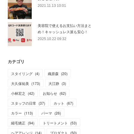
2021.11.13 10:01
美容院で使えるお支払い方法まと
め！キャッシュレス派も安心！
2025.10.22 09:32
カテゴリ
スタイリング
(
4
)
織原森
(
20
)
大久保祐美
(
173
)
大江静
(
3
)
小林宏之
(
42
)
お知らせ
(
62
)
スタッフの日常
(
37
)
カット
(
67
)
カラー
(
113
)
パーマ
(
26
)
縮毛矯正
(
94
)
トリートメント
(
53
)
ヘアアレンジ
(
14
)
プロダクト
(
50
)