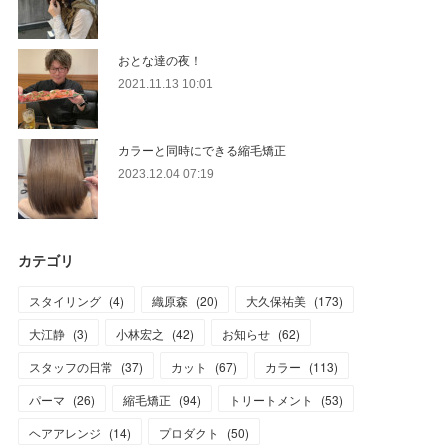
おとな達の夜！
2021.11.13 10:01
カラーと同時にできる縮毛矯正
2023.12.04 07:19
カテゴリ
スタイリング
(
4
)
織原森
(
20
)
大久保祐美
(
173
)
大江静
(
3
)
小林宏之
(
42
)
お知らせ
(
62
)
スタッフの日常
(
37
)
カット
(
67
)
カラー
(
113
)
パーマ
(
26
)
縮毛矯正
(
94
)
トリートメント
(
53
)
ヘアアレンジ
(
14
)
プロダクト
(
50
)