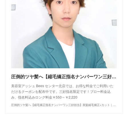
圧倒的ツヤ髪へ【縮毛矯正指名ナンバーワン三好担当】美髪縮毛矯正+カット｜クーポン・メニュー｜Bees センター北店｜ヘアサロン・美容院｜Ash オフィシャルサイト
美容室アッシュ Bees センター北店では、お得な料金でご利用いた
だけるクーポンを配布中です。三好指名限定です！ブロー料金込
み、指名料込みロング料金￥550～￥2,220
圧倒的ツヤ髪へ【縮毛矯正指名ナンバーワン三好担当】美髪縮毛矯正+カット｜クーポン・メニュー｜Bees センター北店｜ヘアサロン・美容院｜Ash オフィシャルサイト