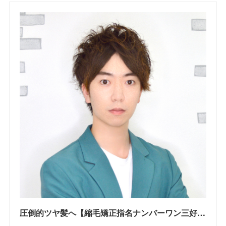
圧倒的ツヤ髪へ【縮毛矯正指名ナンバーワン三好担当】美髪縮毛矯正+カット｜クーポン・メニュー｜Bees センター北店｜ヘアサロン・美容院｜Ash オフィシャルサイト