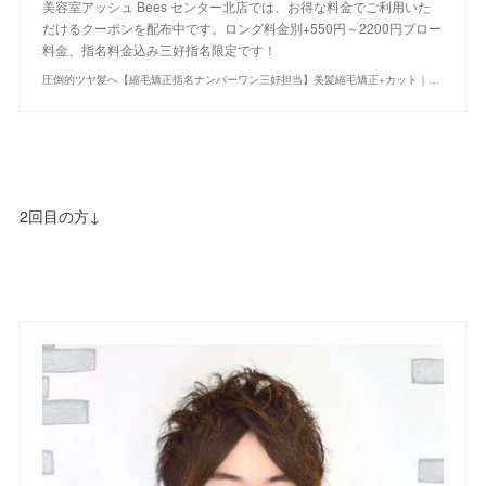
美容室アッシュ Bees センター北店では、お得な料金でご利用いた
だけるクーポンを配布中です。ロング料金別+550円～2200円ブロー
料金、指名料金込み三好指名限定です！
圧倒的ツヤ髪へ【縮毛矯正指名ナンバーワン三好担当】美髪縮毛矯正+カット｜クーポン・メニュー｜Bees センター北店｜ヘアサロン・美容院｜Ash オフィシャルサイト
2回目の方↓