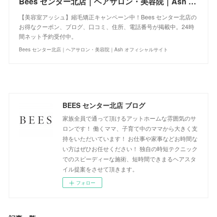
Bees センター北店｜ヘアサロン・美容院｜Ash オフィシャルサイト
【美容室アッシュ】縮毛矯正キャンペーン中！Bees センター北店の
お得なクーポン、ブログ、口コミ、住所、電話番号が掲載中。24時
間ネット予約受付中。
Bees センター北店｜ヘアサロン・美容院｜Ash オフィシャルサイト
BEES センター北店 ブログ
家族全員で通って頂けるアットホームな雰囲気のサ
ロンです！ 働くママ、子育て中のママから大きく支
持をいただいています！ お仕事や家事などお時間な
い方はぜひお任せください！ 独自の時短テクニック
でのスピーディーな施術、短時間できまるヘアスタ
イル提案をさせて頂きます。
フォロー