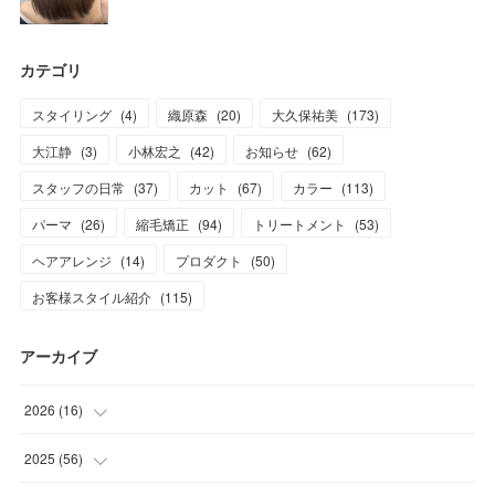
カテゴリ
スタイリング
(
4
)
織原森
(
20
)
大久保祐美
(
173
)
大江静
(
3
)
小林宏之
(
42
)
お知らせ
(
62
)
スタッフの日常
(
37
)
カット
(
67
)
カラー
(
113
)
パーマ
(
26
)
縮毛矯正
(
94
)
トリートメント
(
53
)
ヘアアレンジ
(
14
)
プロダクト
(
50
)
お客様スタイル紹介
(
115
)
アーカイブ
2026
(
16
)
(
1
)
2025
(
56
)