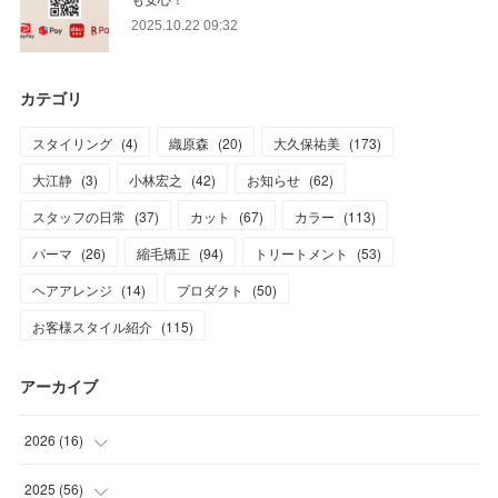
2025.10.22 09:32
カテゴリ
スタイリング
(
4
)
織原森
(
20
)
大久保祐美
(
173
)
大江静
(
3
)
小林宏之
(
42
)
お知らせ
(
62
)
スタッフの日常
(
37
)
カット
(
67
)
カラー
(
113
)
パーマ
(
26
)
縮毛矯正
(
94
)
トリートメント
(
53
)
ヘアアレンジ
(
14
)
プロダクト
(
50
)
お客様スタイル紹介
(
115
)
アーカイブ
2026
(
16
)
(
1
)
2025
(
56
)