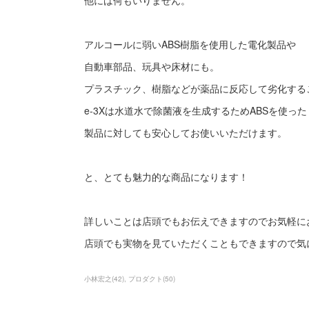
他には何もいりません。
アルコールに弱いABS樹脂を使用した電化製品や
自動車部品、玩具や床材にも。
プラスチック、樹脂などが薬品に反応して劣化する
e-3Xは水道水で除菌液を生成するためABSを使った
製品に対しても安心してお使いいただけます。
と、とても魅力的な商品になります！
詳しいことは店頭でもお伝えできますのでお気軽に
店頭でも実物を見ていただくこともできますので気
小林宏之
(
42
)
プロダクト
(
50
)