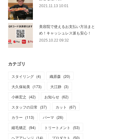
2021.11.13 10:01
美容院で使えるお支払い方法まと
め！キャッシュレス派も安心！
2025.10.22 09:32
カテゴリ
スタイリング
(
4
)
織原森
(
20
)
大久保祐美
(
173
)
大江静
(
3
)
小林宏之
(
42
)
お知らせ
(
62
)
スタッフの日常
(
37
)
カット
(
67
)
カラー
(
113
)
パーマ
(
26
)
縮毛矯正
(
94
)
トリートメント
(
53
)
ヘアアレンジ
(
14
)
プロダクト
(
50
)