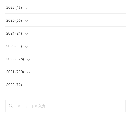
2026
(
16
)
(
1
)
2025
(
56
)
(
1
)
(
5
)
2024
(
24
)
(
7
)
(
11
)
(
1
)
2023
(
90
)
(
7
)
(
17
)
(
1
)
(
12
)
2022
(
125
)
(
15
)
(
2
)
(
17
)
(
8
)
2021
(
209
)
(
8
)
(
9
)
(
16
)
(
11
)
(
9
)
2020
(
80
)
(
11
)
(
8
)
(
9
)
(
13
)
(
17
)
(
1
)
(
15
)
(
17
)
(
17
)
(
4
)
(
9
)
(
18
)
(
20
)