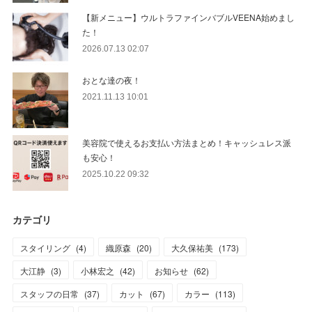
【新メニュー】ウルトラファインバブルVEENA始めまし
た！
2026.07.13 02:07
おとな達の夜！
2021.11.13 10:01
美容院で使えるお支払い方法まとめ！キャッシュレス派
も安心！
2025.10.22 09:32
カテゴリ
スタイリング
(
4
)
織原森
(
20
)
大久保祐美
(
173
)
大江静
(
3
)
小林宏之
(
42
)
お知らせ
(
62
)
スタッフの日常
(
37
)
カット
(
67
)
カラー
(
113
)