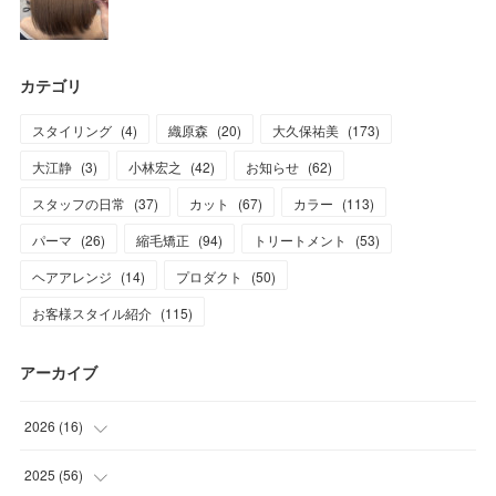
カテゴリ
スタイリング
(
4
)
織原森
(
20
)
大久保祐美
(
173
)
大江静
(
3
)
小林宏之
(
42
)
お知らせ
(
62
)
スタッフの日常
(
37
)
カット
(
67
)
カラー
(
113
)
パーマ
(
26
)
縮毛矯正
(
94
)
トリートメント
(
53
)
ヘアアレンジ
(
14
)
プロダクト
(
50
)
お客様スタイル紹介
(
115
)
アーカイブ
2026
(
16
)
(
1
)
2025
(
56
)