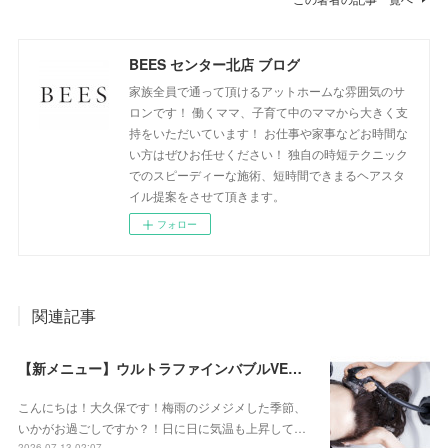
BEES センター北店 ブログ
家族全員で通って頂けるアットホームな雰囲気のサ
ロンです！ 働くママ、子育て中のママから大きく支
持をいただいています！ お仕事や家事などお時間な
い方はぜひお任せください！ 独自の時短テクニック
でのスピーディーな施術、短時間できまるヘアスタ
イル提案をさせて頂きます。
フォロー
関連記事
【新メニュー】ウルトラファインバブルVEENA始めました！
こんにちは！大久保です！梅雨のジメジメした季節、
いかがお過ごしですか？！日に日に気温も上昇して…
2026.07.13 02:07