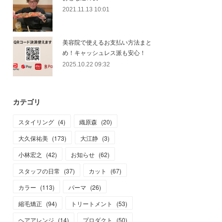
2021.11.13 10:01
美容院で使えるお支払い方法まと
め！キャッシュレス派も安心！
2025.10.22 09:32
カテゴリ
スタイリング
(
4
)
織原森
(
20
)
大久保祐美
(
173
)
大江静
(
3
)
小林宏之
(
42
)
お知らせ
(
62
)
スタッフの日常
(
37
)
カット
(
67
)
カラー
(
113
)
パーマ
(
26
)
縮毛矯正
(
94
)
トリートメント
(
53
)
ヘアアレンジ
(
14
)
プロダクト
(
50
)