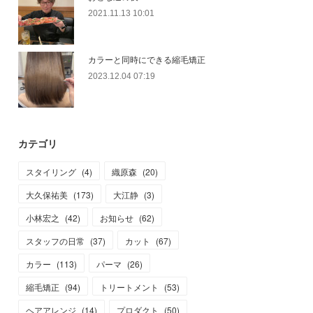
2021.11.13 10:01
カラーと同時にできる縮毛矯正
2023.12.04 07:19
カテゴリ
スタイリング
(
4
)
織原森
(
20
)
大久保祐美
(
173
)
大江静
(
3
)
小林宏之
(
42
)
お知らせ
(
62
)
スタッフの日常
(
37
)
カット
(
67
)
カラー
(
113
)
パーマ
(
26
)
縮毛矯正
(
94
)
トリートメント
(
53
)
ヘアアレンジ
(
14
)
プロダクト
(
50
)