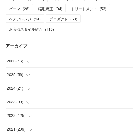
パーマ
(
26
)
縮毛矯正
(
94
)
トリートメント
(
53
)
ヘアアレンジ
(
14
)
プロダクト
(
50
)
お客様スタイル紹介
(
115
)
アーカイブ
2026
(
16
)
(
1
)
2025
(
56
)
(
1
)
(
5
)
2024
(
24
)
(
7
)
(
11
)
(
1
)
2023
(
90
)
(
7
)
(
17
)
(
1
)
(
12
)
2022
(
125
)
(
15
)
(
2
)
(
17
)
(
8
)
2021
(
209
)