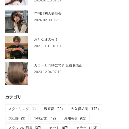
2026.07.13 02:07
年明け初の撮影会
2026.02.09 05:53
おとな達の夜！
2021.11.13 10:01
カラーと同時にできる縮毛矯正
2023.12.04 07:19
カテゴリ
スタイリング
(
4
)
織原森
(
20
)
大久保祐美
(
173
)
大江静
(
3
)
小林宏之
(
42
)
お知らせ
(
62
)
スタッフの日常
(
37
)
カット
(
67
)
カラー
(
113
)