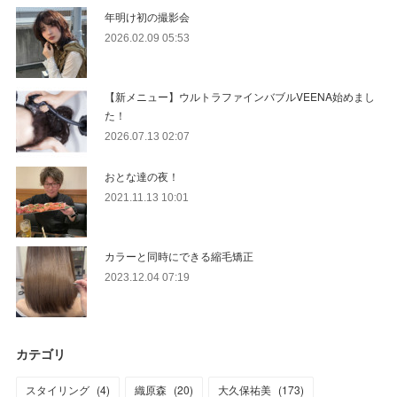
年明け初の撮影会
2026.02.09 05:53
【新メニュー】ウルトラファインバブルVEENA始めまし
た！
2026.07.13 02:07
おとな達の夜！
2021.11.13 10:01
カラーと同時にできる縮毛矯正
2023.12.04 07:19
カテゴリ
スタイリング
(
4
)
織原森
(
20
)
大久保祐美
(
173
)