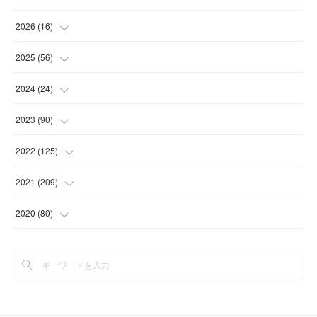
2026
(
16
)
(
1
)
2025
(
56
)
(
1
)
(
5
)
2024
(
24
)
(
7
)
(
11
)
(
1
)
2023
(
90
)
(
7
)
(
17
)
(
1
)
(
12
)
2022
(
125
)
(
15
)
(
2
)
(
17
)
(
8
)
2021
(
209
)
(
8
)
(
9
)
(
16
)
(
11
)
(
9
)
2020
(
80
)
(
11
)
(
8
)
(
9
)
(
13
)
(
17
)
(
1
)
(
15
)
(
17
)
(
17
)
(
4
)
(
9
)
(
18
)
(
20
)