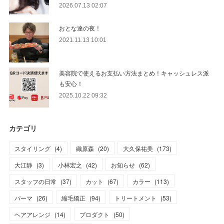
2026.07.13 02:07
おとな達の夜！
2021.11.13 10:01
美容院で使えるお支払い方法まとめ！キャッシュレス派
も安心！
2025.10.22 09:32
カテゴリ
スタイリング
(
4
)
織原森
(
20
)
大久保祐美
(
173
)
大江静
(
3
)
小林宏之
(
42
)
お知らせ
(
62
)
スタッフの日常
(
37
)
カット
(
67
)
カラー
(
113
)
パーマ
(
26
)
縮毛矯正
(
94
)
トリートメント
(
53
)
ヘアアレンジ
(
14
)
プロダクト
(
50
)