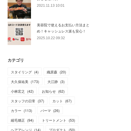
2021.11.13 10:01
美容院で使えるお支払い方法まと
め！キャッシュレス派も安心！
2025.10.22 09:32
カテゴリ
スタイリング
(
4
)
織原森
(
20
)
大久保祐美
(
173
)
大江静
(
3
)
小林宏之
(
42
)
お知らせ
(
62
)
スタッフの日常
(
37
)
カット
(
67
)
カラー
(
113
)
パーマ
(
26
)
縮毛矯正
(
94
)
トリートメント
(
53
)
ヘアアレンジ
(
14
)
プロダクト
(
50
)