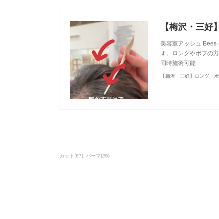
美容室アッシュ Be
す。ロングやボブの方
同時施術可能
カット
(
67
)
パーマ
(
26
)