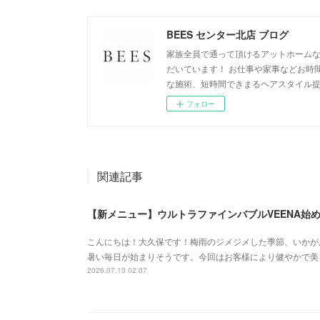
BEES センター北店 ブログ
家族全員で通って頂けるアットホームな
だいています！ お仕事や家事などお時
な施術、短時間できまるヘアスタイル
フォロー
関連記事
【新メニュー】ウルトラファインバブルVEENA始
こんにちは！大久保です！梅雨のジメジメした季節、いかが
暑い毎日が始まりそうです。今回はお客様により健やかで美
2026.07.13 02:07