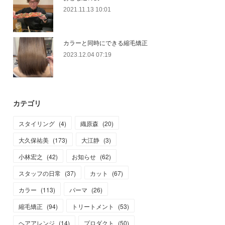
2021.11.13 10:01
カラーと同時にできる縮毛矯正
2023.12.04 07:19
カテゴリ
スタイリング
(
4
)
織原森
(
20
)
大久保祐美
(
173
)
大江静
(
3
)
小林宏之
(
42
)
お知らせ
(
62
)
スタッフの日常
(
37
)
カット
(
67
)
カラー
(
113
)
パーマ
(
26
)
縮毛矯正
(
94
)
トリートメント
(
53
)
ヘアアレンジ
(
14
)
プロダクト
(
50
)