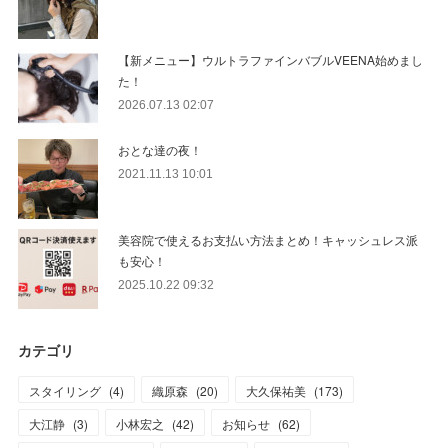
【新メニュー】ウルトラファインバブルVEENA始めまし
た！
2026.07.13 02:07
おとな達の夜！
2021.11.13 10:01
美容院で使えるお支払い方法まとめ！キャッシュレス派
も安心！
2025.10.22 09:32
カテゴリ
スタイリング
(
4
)
織原森
(
20
)
大久保祐美
(
173
)
大江静
(
3
)
小林宏之
(
42
)
お知らせ
(
62
)