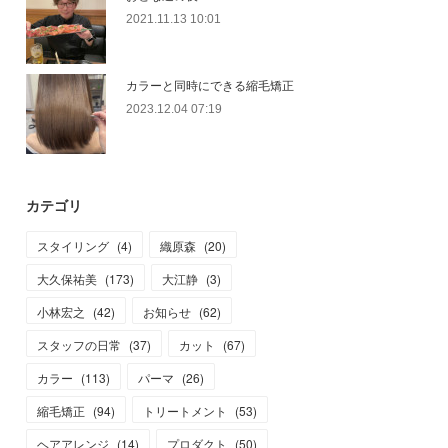
2021.11.13 10:01
カラーと同時にできる縮毛矯正
2023.12.04 07:19
カテゴリ
スタイリング
(
4
)
織原森
(
20
)
大久保祐美
(
173
)
大江静
(
3
)
小林宏之
(
42
)
お知らせ
(
62
)
スタッフの日常
(
37
)
カット
(
67
)
カラー
(
113
)
パーマ
(
26
)
縮毛矯正
(
94
)
トリートメント
(
53
)
ヘアアレンジ
(
14
)
プロダクト
(
50
)