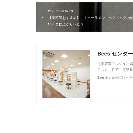
2025.10.20 07:39
【美容師おすすめ】エトゥーラメン ヘアミルクの
い方と仕上がりレビュ―
【美容室アッシュ】縮
口コミ、住所、電話番
Bees センター北店｜ヘ