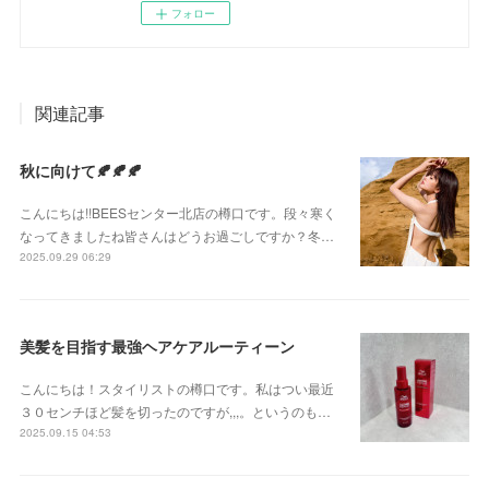
フォロー
関連記事
秋に向けて🍂🍂🍂
こんにちは!!BEESセンター北店の樽口です。段々寒く
なってきましたね皆さんはどうお過ごしですか？冬…
2025.09.29 06:29
美髪を目指す最強ヘアケアルーティーン
こんにちは！スタイリストの樽口です。私はつい最近
３０センチほど髪を切ったのですが,,,。というのも…
2025.09.15 04:53