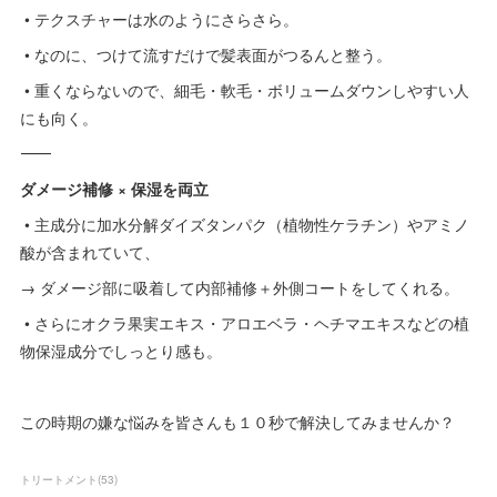
• テクスチャーは水のようにさらさら。
• なのに、つけて流すだけで髪表面がつるんと整う。
• 重くならないので、細毛・軟毛・ボリュームダウンしやすい人
にも向く。
⸻
ダメージ補修 × 保湿を両立
• 主成分に加水分解ダイズタンパク（植物性ケラチン）やアミノ
酸が含まれていて、
→ ダメージ部に吸着して内部補修＋外側コートをしてくれる。
• さらにオクラ果実エキス・アロエベラ・ヘチマエキスなどの植
物保湿成分でしっとり感も。
この時期の嫌な悩みを皆さんも１０秒で解決してみませんか？
トリートメント
(
53
)