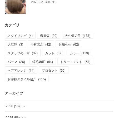
2023.12.04 07:19
カテゴリ
スタイリング
(
4
)
織原森
(
20
)
大久保祐美
(
173
)
大江静
(
3
)
小林宏之
(
42
)
お知らせ
(
62
)
スタッフの日常
(
37
)
カット
(
67
)
カラー
(
113
)
パーマ
(
26
)
縮毛矯正
(
94
)
トリートメント
(
53
)
ヘアアレンジ
(
14
)
プロダクト
(
50
)
お客様スタイル紹介
(
115
)
アーカイブ
2026
(
16
)
(
1
)
2025
(
56
)