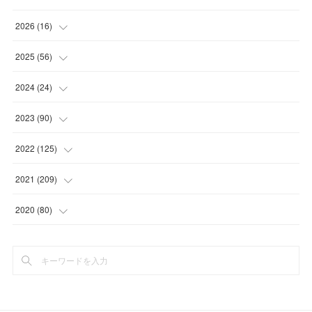
2026
(
16
)
(
1
)
2025
(
56
)
(
1
)
(
5
)
2024
(
24
)
(
7
)
(
11
)
(
1
)
2023
(
90
)
(
7
)
(
17
)
(
1
)
(
12
)
2022
(
125
)
(
15
)
(
2
)
(
17
)
(
8
)
2021
(
209
)
(
8
)
(
9
)
(
16
)
(
11
)
(
9
)
2020
(
80
)
(
11
)
(
8
)
(
9
)
(
13
)
(
17
)
(
1
)
(
15
)
(
17
)
(
17
)
(
4
)
(
9
)
(
18
)
(
20
)