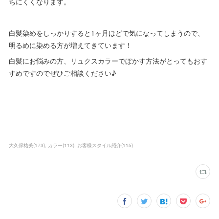
ちにくくなります。
白髪染めをしっかりすると1ヶ月ほどで気になってしまうので、
明るめに染める方が増えてきています！
白髪にお悩みの方、リュクスカラーでぼかす方法がとってもおす
すめですのでぜひご相談ください♪
大久保祐美
(
173
)
カラー
(
113
)
お客様スタイル紹介
(
115
)