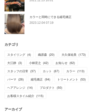
2021.11.13 10:01
カラーと同時にできる縮毛矯正
2023.12.04 07:19
カテゴリ
スタイリング
(
4
)
織原森
(
20
)
大久保祐美
(
173
)
大江静
(
3
)
小林宏之
(
42
)
お知らせ
(
62
)
スタッフの日常
(
37
)
カット
(
67
)
カラー
(
113
)
パーマ
(
26
)
縮毛矯正
(
94
)
トリートメント
(
53
)
ヘアアレンジ
(
14
)
プロダクト
(
50
)
お客様スタイル紹介
(
115
)
アーカイブ