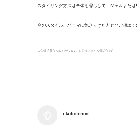
スタイリング方法は全体を濡らして、ジェルまたは
今のスタイル、パーマに飽きてきた方ぜひご相談く
大久保祐美
(
173
)
パーマ
(
26
)
お客様スタイル紹介
(
115
)
okubohiromi