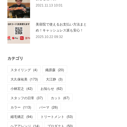
2021.11.13 10:01
美容院で使えるお支払い方法まと
め！キャッシュレス派も安心！
2025.10.22 09:32
カテゴリ
スタイリング
(
4
)
織原森
(
20
)
大久保祐美
(
173
)
大江静
(
3
)
小林宏之
(
42
)
お知らせ
(
62
)
スタッフの日常
(
37
)
カット
(
67
)
カラー
(
113
)
パーマ
(
26
)
縮毛矯正
(
94
)
トリートメント
(
53
)
ヘアアレンジ
(
14
)
プロダクト
(
50
)