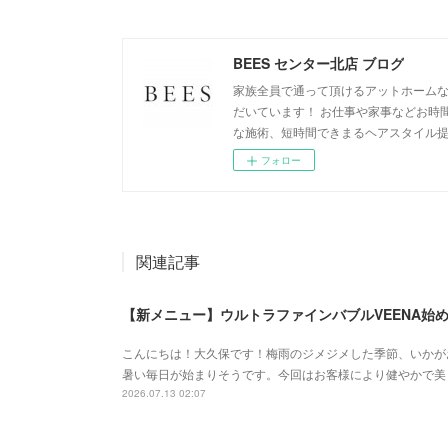
BEES センター北店 ブログ
家族全員で通って頂けるアットホームな
だいています！ お仕事や家事などお時
な施術、短時間できまるヘアスタイル
フォロー
関連記事
【新メニュー】ウルトラファインバブルVEENA始
こんにちは！大久保です！梅雨のジメジメした季節、いかが
暑い毎日が始まりそうです。今回はお客様により健やかで美
2026.07.13 02:07