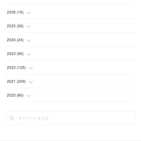
2026
(
16
)
(
1
)
2025
(
56
)
(
1
)
(
5
)
2024
(
24
)
(
7
)
(
11
)
(
1
)
2023
(
90
)
(
7
)
(
17
)
(
1
)
(
12
)
2022
(
125
)
(
15
)
(
2
)
(
17
)
(
8
)
2021
(
209
)
(
8
)
(
9
)
(
16
)
(
11
)
(
9
)
2020
(
80
)
(
11
)
(
8
)
(
9
)
(
13
)
(
17
)
(
1
)
(
15
)
(
17
)
(
17
)
(
4
)
(
9
)
(
18
)
(
20
)