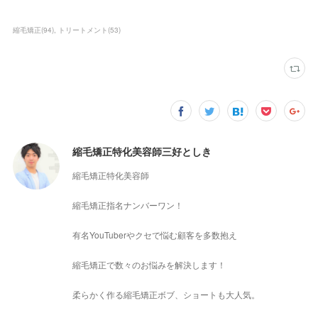
縮毛矯正
(
94
)
トリートメント
(
53
)
縮毛矯正特化美容師三好としき
縮毛矯正特化美容師
縮毛矯正指名ナンバーワン！
有名YouTuberやクセで悩む顧客を多数抱え
縮毛矯正で数々のお悩みを解決します！
柔らかく作る縮毛矯正ボブ、ショートも大人気。