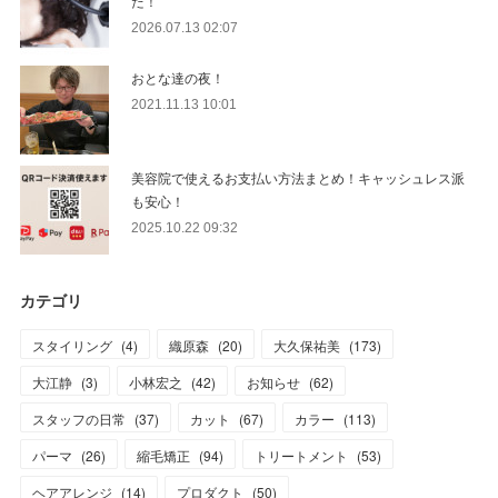
た！
2026.07.13 02:07
おとな達の夜！
2021.11.13 10:01
美容院で使えるお支払い方法まとめ！キャッシュレス派
も安心！
2025.10.22 09:32
カテゴリ
スタイリング
(
4
)
織原森
(
20
)
大久保祐美
(
173
)
大江静
(
3
)
小林宏之
(
42
)
お知らせ
(
62
)
スタッフの日常
(
37
)
カット
(
67
)
カラー
(
113
)
パーマ
(
26
)
縮毛矯正
(
94
)
トリートメント
(
53
)
ヘアアレンジ
(
14
)
プロダクト
(
50
)