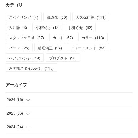
カテゴリ
スタイリング
(
4
)
織原森
(
20
)
大久保祐美
(
173
)
大江静
(
3
)
小林宏之
(
42
)
お知らせ
(
62
)
スタッフの日常
(
37
)
カット
(
67
)
カラー
(
113
)
パーマ
(
26
)
縮毛矯正
(
94
)
トリートメント
(
53
)
ヘアアレンジ
(
14
)
プロダクト
(
50
)
お客様スタイル紹介
(
115
)
アーカイブ
2026
(
16
)
(
1
)
2025
(
56
)
(
1
)
(
5
)
2024
(
24
)