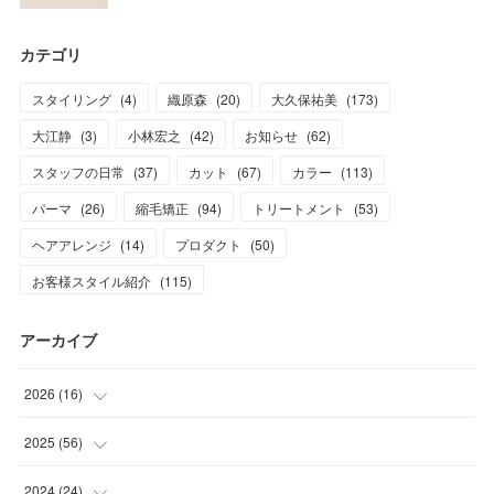
カテゴリ
スタイリング
(
4
)
織原森
(
20
)
大久保祐美
(
173
)
大江静
(
3
)
小林宏之
(
42
)
お知らせ
(
62
)
スタッフの日常
(
37
)
カット
(
67
)
カラー
(
113
)
パーマ
(
26
)
縮毛矯正
(
94
)
トリートメント
(
53
)
ヘアアレンジ
(
14
)
プロダクト
(
50
)
お客様スタイル紹介
(
115
)
アーカイブ
2026
(
16
)
(
1
)
2025
(
56
)
(
1
)
(
5
)
2024
(
24
)