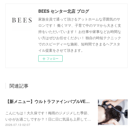
BEES センター北店 ブログ
家族全員で通って頂けるアットホームな雰囲気のサ
ロンです！ 働くママ、子育て中のママから大きく支
持をいただいています！ お仕事や家事などお時間な
い方はぜひお任せください！ 独自の時短テクニック
でのスピーディーな施術、短時間できまるヘアスタ
イル提案をさせて頂きます。
フォロー
関連記事
【新メニュー】ウルトラファインバブルVEENA始めました！
こんにちは！大久保です！梅雨のジメジメした季節、
いかがお過ごしですか？！日に日に気温も上昇して…
2026.07.13 02:07