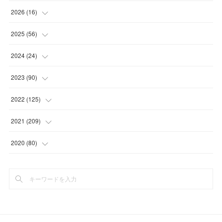
2026
(
16
)
(
1
)
2025
(
56
)
(
1
)
(
5
)
2024
(
24
)
(
7
)
(
11
)
(
1
)
2023
(
90
)
(
7
)
(
17
)
(
1
)
(
12
)
2022
(
125
)
(
15
)
(
2
)
(
17
)
(
8
)
2021
(
209
)
(
8
)
(
9
)
(
16
)
(
11
)
(
9
)
2020
(
80
)
(
11
)
(
8
)
(
9
)
(
13
)
(
17
)
(
1
)
(
15
)
(
17
)
(
17
)
(
4
)
(
9
)
(
18
)
(
20
)