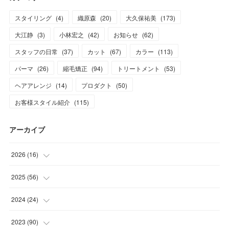
スタイリング
(
4
)
織原森
(
20
)
大久保祐美
(
173
)
大江静
(
3
)
小林宏之
(
42
)
お知らせ
(
62
)
スタッフの日常
(
37
)
カット
(
67
)
カラー
(
113
)
パーマ
(
26
)
縮毛矯正
(
94
)
トリートメント
(
53
)
ヘアアレンジ
(
14
)
プロダクト
(
50
)
お客様スタイル紹介
(
115
)
アーカイブ
2026
(
16
)
(
1
)
2025
(
56
)
(
1
)
(
5
)
2024
(
24
)
(
7
)
(
11
)
(
1
)
2023
(
90
)