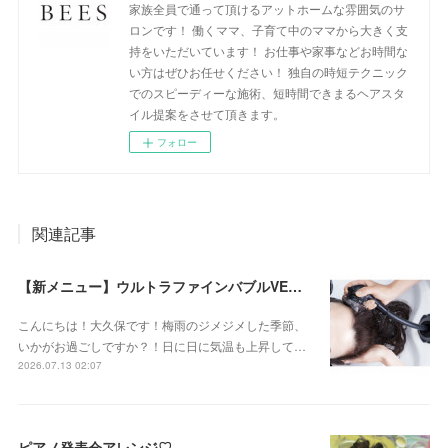
家族全員で通って頂けるアットホームな雰囲気のサ
ロンです！ 働くママ、子育て中のママから大きく支
持をいただいています！ お仕事や家事などお時間な
い方はぜひお任せください！ 独自の時短テクニック
でのスピーディーな施術、短時間できまるヘアスタ
イル提案をさせて頂きます。
フォロー
関連記事
【新メニュー】ウルトラファインバブルVEENA始めました！
こんにちは！大久保です！梅雨のジメジメした季節、
いかがお過ごしですか？！日に日に気温も上昇して…
2026.07.13 02:07
ピアノ発表会アレンジ♡