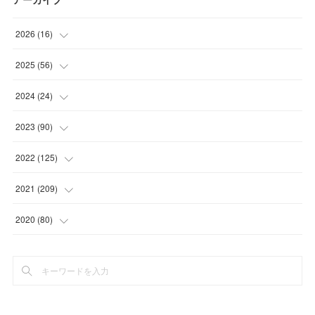
2026
(
16
)
(
1
)
2025
(
56
)
(
1
)
(
5
)
2024
(
24
)
(
7
)
(
11
)
(
1
)
2023
(
90
)
(
7
)
(
17
)
(
1
)
(
12
)
2022
(
125
)
(
15
)
(
2
)
(
17
)
(
8
)
2021
(
209
)
(
8
)
(
9
)
(
16
)
(
11
)
(
9
)
2020
(
80
)
(
11
)
(
8
)
(
9
)
(
13
)
(
17
)
(
1
)
(
15
)
(
17
)
(
17
)
(
4
)
(
9
)
(
18
)
(
20
)