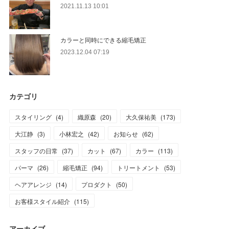
2021.11.13 10:01
カラーと同時にできる縮毛矯正
2023.12.04 07:19
カテゴリ
スタイリング
(
4
)
織原森
(
20
)
大久保祐美
(
173
)
大江静
(
3
)
小林宏之
(
42
)
お知らせ
(
62
)
スタッフの日常
(
37
)
カット
(
67
)
カラー
(
113
)
パーマ
(
26
)
縮毛矯正
(
94
)
トリートメント
(
53
)
ヘアアレンジ
(
14
)
プロダクト
(
50
)
お客様スタイル紹介
(
115
)
アーカイブ