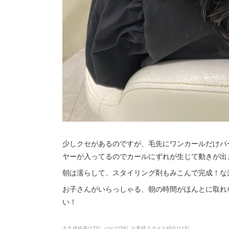
少しクセがあるのですが、毛先にワンカールだけパ
ヤーが入ってるのでカールにずれが生じて動きが出
朝は濡らして、スタイリング剤もみこんで完成！な
お子さんがいらっしゃる、朝の時間がほんとに取れ
い！
大久保祐美
(
173
)
パーマ
(
26
)
お客様スタイル紹介
(
115
)