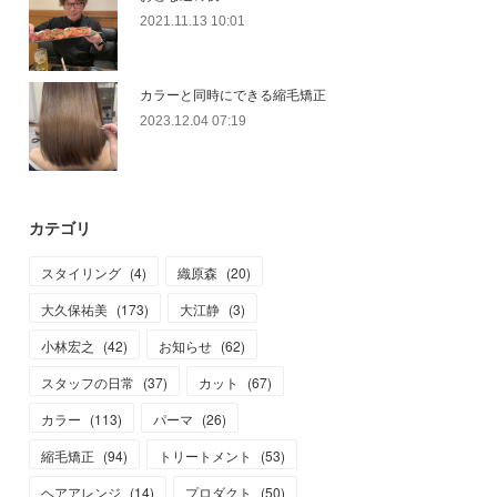
2021.11.13 10:01
カラーと同時にできる縮毛矯正
2023.12.04 07:19
カテゴリ
スタイリング
(
4
)
織原森
(
20
)
大久保祐美
(
173
)
大江静
(
3
)
小林宏之
(
42
)
お知らせ
(
62
)
スタッフの日常
(
37
)
カット
(
67
)
カラー
(
113
)
パーマ
(
26
)
縮毛矯正
(
94
)
トリートメント
(
53
)
ヘアアレンジ
(
14
)
プロダクト
(
50
)