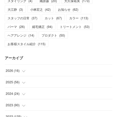
スタイリング
(
4
)
織原森
(
20
)
大久保祐美
(
173
)
大江静
(
3
)
小林宏之
(
42
)
お知らせ
(
62
)
スタッフの日常
(
37
)
カット
(
67
)
カラー
(
113
)
パーマ
(
26
)
縮毛矯正
(
94
)
トリートメント
(
53
)
ヘアアレンジ
(
14
)
プロダクト
(
50
)
お客様スタイル紹介
(
115
)
アーカイブ
2026
(
16
)
(
1
)
2025
(
56
)
(
1
)
(
5
)
2024
(
24
)
(
7
)
(
11
)
(
1
)
2023
(
90
)
(
7
)
(
17
)
(
1
)
(
12
)
2022
(
125
)