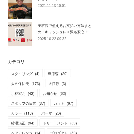
2021.11.13 10:01
美容院で使えるお支払い方法まと
め！キャッシュレス派も安心！
2025.10.22 09:32
カテゴリ
スタイリング
(
4
)
織原森
(
20
)
大久保祐美
(
173
)
大江静
(
3
)
小林宏之
(
42
)
お知らせ
(
62
)
スタッフの日常
(
37
)
カット
(
67
)
カラー
(
113
)
パーマ
(
26
)
縮毛矯正
(
94
)
トリートメント
(
53
)
ヘアアレンジ
(
14
)
プロダクト
(
50
)