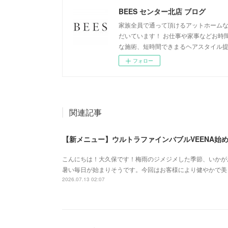
BEES センター北店 ブログ
家族全員で通って頂けるアットホームな
だいています！ お仕事や家事などお時
な施術、短時間できまるヘアスタイル
フォロー
関連記事
【新メニュー】ウルトラファインバブルVEENA始
こんにちは！大久保です！梅雨のジメジメした季節、いかが
暑い毎日が始まりそうです。今回はお客様により健やかで美
2026.07.13 02:07