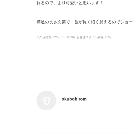
れるので、より可愛いと思います！
襟足の長さ次第で、首が長く細く見えるのでショー
大久保祐美
(
173
)
パーマ
(
26
)
お客様スタイル紹介
(
115
)
okubohiromi