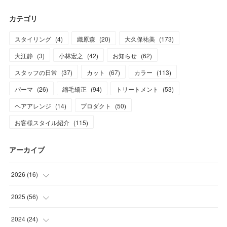
カテゴリ
スタイリング
(
4
)
織原森
(
20
)
大久保祐美
(
173
)
大江静
(
3
)
小林宏之
(
42
)
お知らせ
(
62
)
スタッフの日常
(
37
)
カット
(
67
)
カラー
(
113
)
パーマ
(
26
)
縮毛矯正
(
94
)
トリートメント
(
53
)
ヘアアレンジ
(
14
)
プロダクト
(
50
)
お客様スタイル紹介
(
115
)
アーカイブ
2026
(
16
)
(
1
)
2025
(
56
)
(
1
)
(
5
)
2024
(
24
)