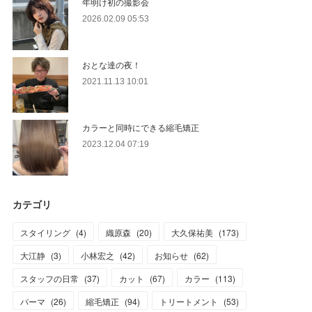
年明け初の撮影会
2026.02.09 05:53
おとな達の夜！
2021.11.13 10:01
カラーと同時にできる縮毛矯正
2023.12.04 07:19
カテゴリ
スタイリング
(
4
)
織原森
(
20
)
大久保祐美
(
173
)
大江静
(
3
)
小林宏之
(
42
)
お知らせ
(
62
)
スタッフの日常
(
37
)
カット
(
67
)
カラー
(
113
)
パーマ
(
26
)
縮毛矯正
(
94
)
トリートメント
(
53
)