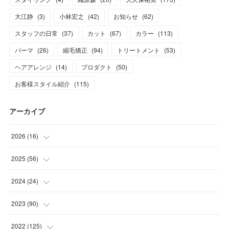
大江静
(
3
)
小林宏之
(
42
)
お知らせ
(
62
)
スタッフの日常
(
37
)
カット
(
67
)
カラー
(
113
)
パーマ
(
26
)
縮毛矯正
(
94
)
トリートメント
(
53
)
ヘアアレンジ
(
14
)
プロダクト
(
50
)
お客様スタイル紹介
(
115
)
アーカイブ
2026
(
16
)
(
1
)
2025
(
56
)
(
1
)
(
5
)
2024
(
24
)
(
7
)
(
11
)
(
1
)
2023
(
90
)
(
7
)
(
17
)
(
1
)
(
12
)
2022
(
125
)