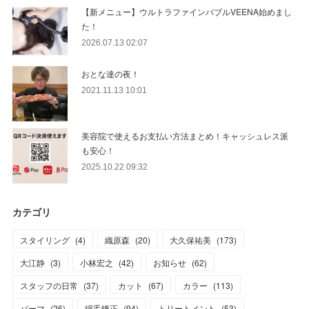
【新メニュー】ウルトラファインバブルVEENA始めまし
た！
2026.07.13 02:07
おとな達の夜！
2021.11.13 10:01
美容院で使えるお支払い方法まとめ！キャッシュレス派
も安心！
2025.10.22 09:32
カテゴリ
スタイリング
(
4
)
織原森
(
20
)
大久保祐美
(
173
)
大江静
(
3
)
小林宏之
(
42
)
お知らせ
(
62
)
スタッフの日常
(
37
)
カット
(
67
)
カラー
(
113
)
パーマ
(
26
)
縮毛矯正
(
94
)
トリートメント
(
53
)