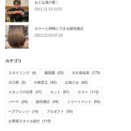
おとな達の夜！
2021.11.13 10:01
カラーと同時にできる縮毛矯正
2023.12.04 07:19
カテゴリ
スタイリング
(
4
)
織原森
(
20
)
大久保祐美
(
173
)
大江静
(
3
)
小林宏之
(
42
)
お知らせ
(
62
)
スタッフの日常
(
37
)
カット
(
67
)
カラー
(
113
)
パーマ
(
26
)
縮毛矯正
(
94
)
トリートメント
(
53
)
ヘアアレンジ
(
14
)
プロダクト
(
50
)
お客様スタイル紹介
(
115
)