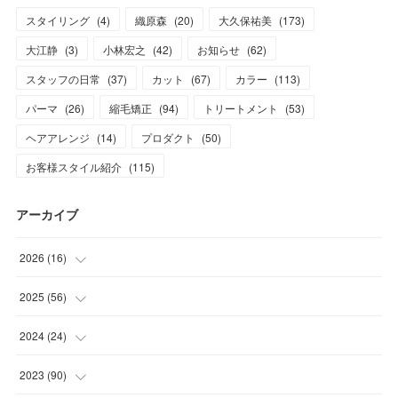
スタイリング
(
4
)
織原森
(
20
)
大久保祐美
(
173
)
大江静
(
3
)
小林宏之
(
42
)
お知らせ
(
62
)
スタッフの日常
(
37
)
カット
(
67
)
カラー
(
113
)
パーマ
(
26
)
縮毛矯正
(
94
)
トリートメント
(
53
)
ヘアアレンジ
(
14
)
プロダクト
(
50
)
お客様スタイル紹介
(
115
)
アーカイブ
2026
(
16
)
(
1
)
2025
(
56
)
(
1
)
(
5
)
2024
(
24
)
(
7
)
(
11
)
(
1
)
2023
(
90
)