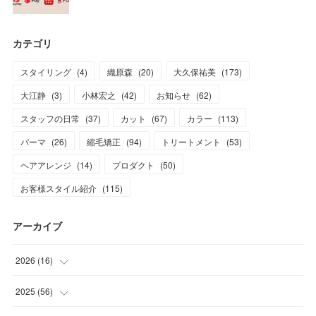
カテゴリ
スタイリング
(
4
)
織原森
(
20
)
大久保祐美
(
173
)
大江静
(
3
)
小林宏之
(
42
)
お知らせ
(
62
)
スタッフの日常
(
37
)
カット
(
67
)
カラー
(
113
)
パーマ
(
26
)
縮毛矯正
(
94
)
トリートメント
(
53
)
ヘアアレンジ
(
14
)
プロダクト
(
50
)
お客様スタイル紹介
(
115
)
アーカイブ
2026
(
16
)
(
1
)
2025
(
56
)