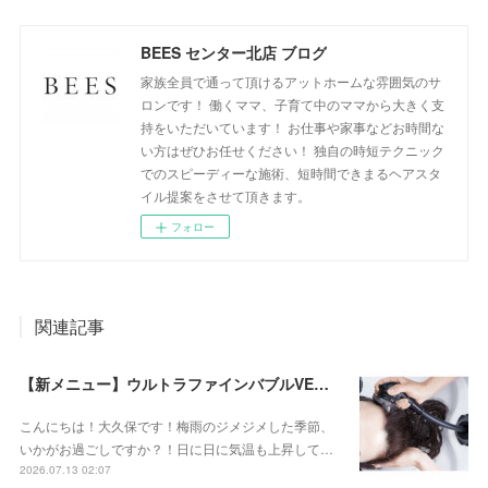
BEES センター北店 ブログ
家族全員で通って頂けるアットホームな雰囲気のサ
ロンです！ 働くママ、子育て中のママから大きく支
持をいただいています！ お仕事や家事などお時間な
い方はぜひお任せください！ 独自の時短テクニック
でのスピーディーな施術、短時間できまるヘアスタ
イル提案をさせて頂きます。
フォロー
関連記事
【新メニュー】ウルトラファインバブルVEENA始めました！
こんにちは！大久保です！梅雨のジメジメした季節、
いかがお過ごしですか？！日に日に気温も上昇して…
2026.07.13 02:07