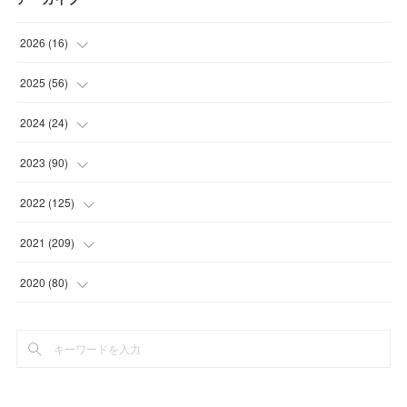
2026
(
16
)
(
1
)
2025
(
56
)
(
1
)
(
5
)
2024
(
24
)
(
7
)
(
11
)
(
1
)
2023
(
90
)
(
7
)
(
17
)
(
1
)
(
12
)
2022
(
125
)
(
15
)
(
2
)
(
17
)
(
8
)
2021
(
209
)
(
8
)
(
9
)
(
16
)
(
11
)
(
9
)
2020
(
80
)
(
11
)
(
8
)
(
9
)
(
13
)
(
17
)
(
1
)
(
15
)
(
17
)
(
17
)
(
4
)
(
9
)
(
18
)
(
20
)