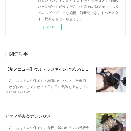
持をいただいています！ お仕事や家事などお時間な
い方はぜひお任せください！ 独自の時短テクニック
でのスピーディーな施術、短時間できまるヘアスタ
イル提案をさせて頂きます。
フォロー
関連記事
【新メニュー】ウルトラファインバブルVEENA始めました！
こんにちは！大久保です！梅雨のジメジメした季節、
いかがお過ごしですか？！日に日に気温も上昇して…
2026.07.13 02:07
ピアノ発表会アレンジ♡
こんにちは！大久保です。先日、娘のピアノの発表会