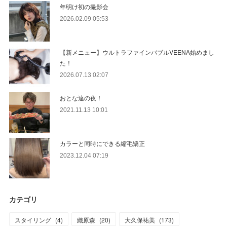
年明け初の撮影会
2026.02.09 05:53
【新メニュー】ウルトラファインバブルVEENA始めまし
た！
2026.07.13 02:07
おとな達の夜！
2021.11.13 10:01
カラーと同時にできる縮毛矯正
2023.12.04 07:19
カテゴリ
スタイリング
(
4
)
織原森
(
20
)
大久保祐美
(
173
)