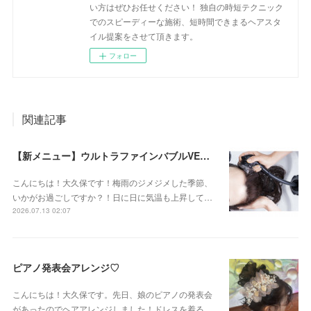
い方はぜひお任せください！ 独自の時短テクニック
でのスピーディーな施術、短時間できまるヘアスタ
イル提案をさせて頂きます。
フォロー
関連記事
【新メニュー】ウルトラファインバブルVEENA始めました！
こんにちは！大久保です！梅雨のジメジメした季節、
いかがお過ごしですか？！日に日に気温も上昇して…
2026.07.13 02:07
ピアノ発表会アレンジ♡
こんにちは！大久保です。先日、娘のピアノの発表会
があったのでヘアアレンジしました！ドレスを着る…