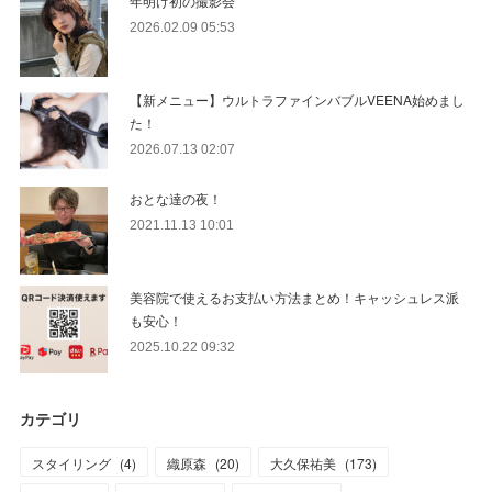
年明け初の撮影会
2026.02.09 05:53
【新メニュー】ウルトラファインバブルVEENA始めまし
た！
2026.07.13 02:07
おとな達の夜！
2021.11.13 10:01
美容院で使えるお支払い方法まとめ！キャッシュレス派
も安心！
2025.10.22 09:32
カテゴリ
スタイリング
(
4
)
織原森
(
20
)
大久保祐美
(
173
)