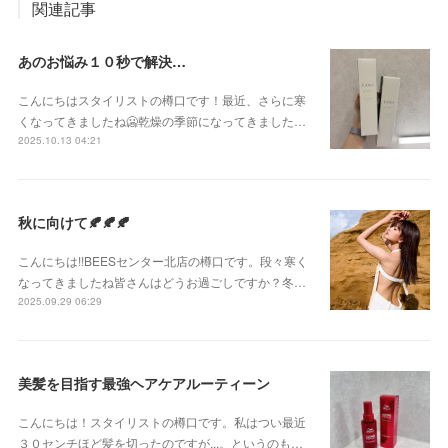
関連記事
あのお悩み１０秒で解決…
こんにちはスタイリストの樽口です！最近、さらに寒
くなってきましたね🥶乾燥の季節になってきました…
2025.10.13 04:21
秋に向けて🍂🍂🍂
こんにちは!!BEESセンター北店の樽口です。段々寒く
なってきましたね皆さんはどうお過ごしですか？冬…
2025.09.29 06:29
美髪を目指す最強ヘアケアルーティーン
こんにちは！スタイリストの樽口です。私はつい最近
３０センチほど髪を切ったのですが,,,。というのも…