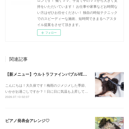
ロンです！ 働くママ、子育て中のママから大きく支
持をいただいています！ お仕事や家事などお時間な
い方はぜひお任せください！ 独自の時短テクニック
でのスピーディーな施術、短時間できまるヘアスタ
イル提案をさせて頂きます。
フォロー
関連記事
【新メニュー】ウルトラファインバブルVEENA始めました！
こんにちは！大久保です！梅雨のジメジメした季節、
いかがお過ごしですか？！日に日に気温も上昇して…
2026.07.13 02:07
ピアノ発表会アレンジ♡