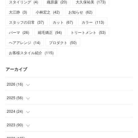
スタイリング
(
4
)
織原森
(
20
)
大久保祐美
(
173
)
大江静
(
3
)
小林宏之
(
42
)
お知らせ
(
62
)
スタッフの日常
(
37
)
カット
(
67
)
カラー
(
113
)
パーマ
(
26
)
縮毛矯正
(
94
)
トリートメント
(
53
)
ヘアアレンジ
(
14
)
プロダクト
(
50
)
お客様スタイル紹介
(
115
)
アーカイブ
2026
(
16
)
(
1
)
2025
(
56
)
(
1
)
(
5
)
2024
(
24
)
(
7
)
(
11
)
(
1
)
2023
(
90
)
(
7
)
(
17
)
(
1
)
(
12
)