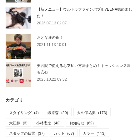
【新メニュー】ウルトラファインバブルVEENA始めまし
た！
2026.07.13 02:07
おとな達の夜！
2021.11.13 10:01
美容院で使えるお支払い方法まとめ！キャッシュレス派
も安心！
2025.10.22 09:32
カテゴリ
スタイリング
(
4
)
織原森
(
20
)
大久保祐美
(
173
)
大江静
(
3
)
小林宏之
(
42
)
お知らせ
(
62
)
スタッフの日常
(
37
)
カット
(
67
)
カラー
(
113
)