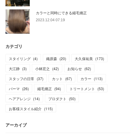
カラーと同時にできる縮毛矯正
2023.12.04 07:19
カテゴリ
スタイリング
(
4
)
織原森
(
20
)
大久保祐美
(
173
)
大江静
(
3
)
小林宏之
(
42
)
お知らせ
(
62
)
スタッフの日常
(
37
)
カット
(
67
)
カラー
(
113
)
パーマ
(
26
)
縮毛矯正
(
94
)
トリートメント
(
53
)
ヘアアレンジ
(
14
)
プロダクト
(
50
)
お客様スタイル紹介
(
115
)
アーカイブ